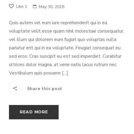
Like
1
May 30, 2018
Quis autem vel eum iure reprehenderit qui in ea
voluptate velit esse quam nihil molestiae consequatur,
vel illum qui dolorem eum fugiat quo voluptas nulla
pariatur erit qui in ea voluptate. Feugiat consequat eu
sed eros. Cras suscipit eu est sed imperdiet. Curabitur
ultrices dolor magna, at vene natis lacus rutrum nec.
Vestibulum quis posuere […]
Share this post
READ MORE