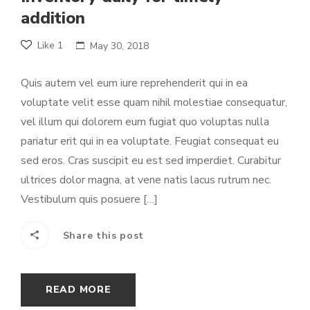
addition
Like
1
May 30, 2018
Quis autem vel eum iure reprehenderit qui in ea
voluptate velit esse quam nihil molestiae consequatur,
vel illum qui dolorem eum fugiat quo voluptas nulla
pariatur erit qui in ea voluptate. Feugiat consequat eu
sed eros. Cras suscipit eu est sed imperdiet. Curabitur
ultrices dolor magna, at vene natis lacus rutrum nec.
Vestibulum quis posuere […]
Share this post
READ MORE