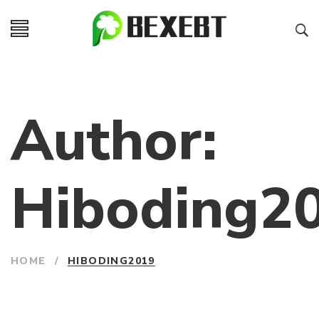
Author:
Hiboding2
HOME
/
HIBODING2019